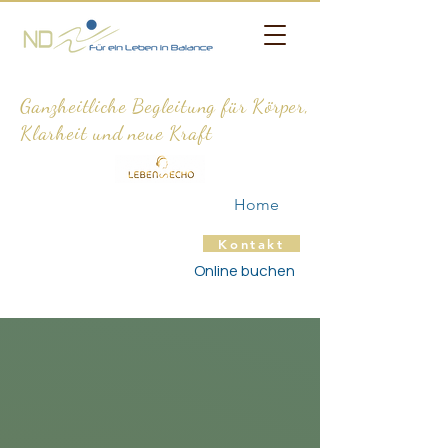
Ganzheitliche Begleitung für Körper,
Klarheit und neue Kraft
Home
Kontakt
Online buchen