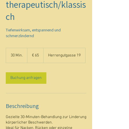
therapeutisch/klassis
ch
Tiefenwirksam, entspannend und
schmerzlindernd
65
Euro
30 Min.
3
€ 65
Herrengutgasse 19
0
M
i
n
Buchung anfragen
.
Beschreibung
Gezielte 30-Minuten-Behandlung zur Linderung
körperlicher Beschwerden.
Ideal für Nacken, Rücken oder einzelne