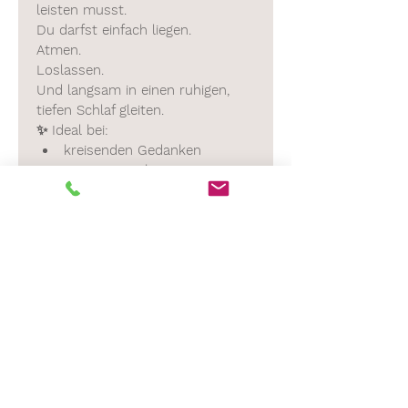
leisten musst.
Du darfst einfach liegen.
Atmen.
Loslassen.
Und langsam in einen ruhigen, 
tiefen Schlaf gleiten.
✨ Ideal bei:
kreisenden Gedanken
innerer Unruhe
emotionaler Anspannung
Stress und Erschöpfung
Einschlafproblemen
dem Gefühl, „nicht 
abschalten“ zu können
🌙 Für ruhige Abende, sanfte 
Nächte und ein Nervensystem, 
das sich wieder sicher fühlen darf.
Dauer:
 15 Minuten
Format:
 Audio-Download