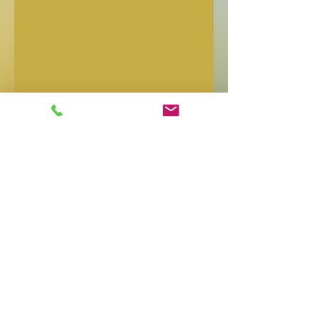
ND Für ein Leben in
Balance
Nicole DePaoli Mst.
Herrengutgasse19
6923 Lauterach
+43 (0)660 855 3450
kontakt@nicole-
depaoli.info
www.nicole-depaoli.info