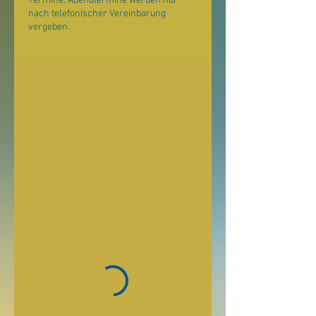
Termine. Abendtermine werden nur
nach telefonischer Vereinbarung
vergeben.